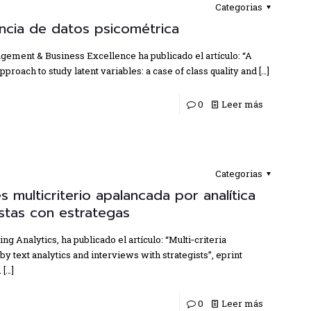
Categorias
ncia de datos psicométrica
agement & Business Excellence ha publicado el artículo: “A
roach to study latent variables: a case of class quality and
[…]
0
Leer más
Categorias
 multicriterio apalancada por analítica
stas con estrategas
ng Analytics, ha publicado el artículo: “Multi‑criteria
 text analytics and interviews with strategists”, eprint
.
[…]
0
Leer más