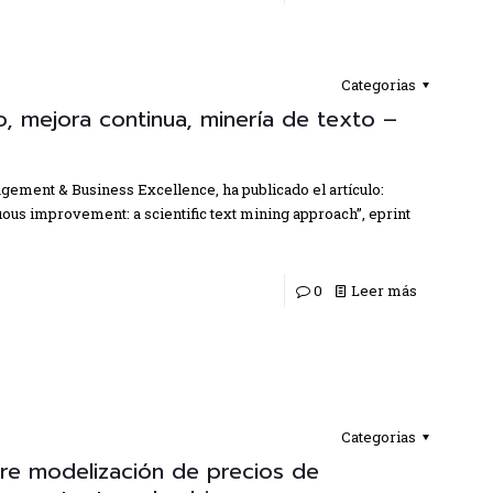
Categorias
o, mejora continua, minería de texto –
agement & Business Excellence, ha publicado el artículo:
nuous improvement: a scientific text mining approach”, eprint
0
Leer más
Categorias
bre modelización de precios de