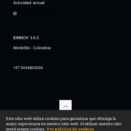
Actividad actual
MinerConstructo®
IDINNOV S.A.S
Medellín - Colombia
info@idinnov.com
+57 3044802336
© 2015 - 2026 Copyright. IDINNOV S.A.S - Todos los
Este sitio web utiliza cookies para garantizar que obtenga la
derechos reservados, info@idinnov.com
mejor experiencia en nuestro sitio web. Al utilizar nuestro sitio
usted acepta cookies.
Ver política de cookies