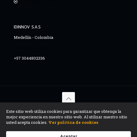
MinerConstructo®
IDINNOV S.A.S
Medellín - Colombia
info@idinnov.com
+57 3044802336
© 2015 - 2026 Copyright. IDINNOV S.A.S - Todos los
Este sitio web utiliza cookies para garantizar que obtenga la
derechos reservados, info@idinnov.com
mejor experiencia en nuestro sitio web. Al utilizar nuestro sitio
usted acepta cookies.
Ver política de cookies
Aceptar