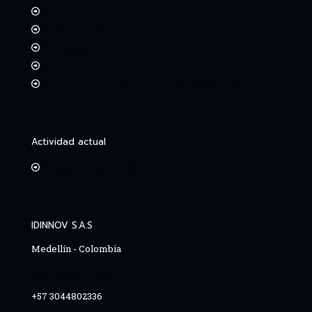
Trayectoria (2015–2025)
Novedades
Contáctenos
Términos y condiciones
Política de protección de datos personales
Actividad actual
MinerConstructo®
IDINNOV S.A.S
Medellín - Colombia
info@idinnov.com
+57 3044802336