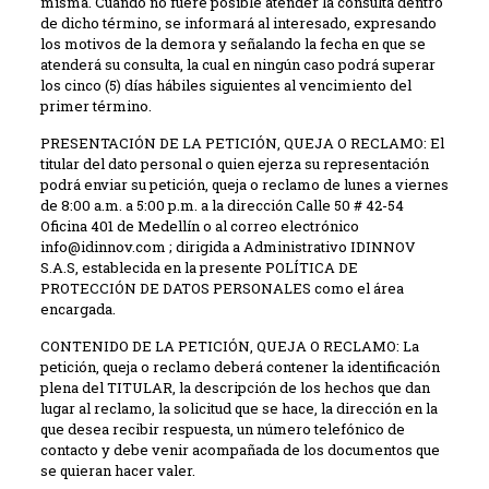
misma. Cuando no fuere posible atender la consulta dentro
de dicho término, se informará al interesado, expresando
los motivos de la demora y señalando la fecha en que se
atenderá su consulta, la cual en ningún caso podrá superar
los cinco (5) días hábiles siguientes al vencimiento del
primer término.
PRESENTACIÓN DE LA PETICIÓN, QUEJA O RECLAMO: El
titular del dato personal o quien ejerza su representación
podrá enviar su petición, queja o reclamo de lunes a viernes
de 8:00 a.m. a 5:00 p.m. a la dirección Calle 50 # 42-54
Oficina 401 de Medellín o al correo electrónico
info@idinnov.com ; dirigida a Administrativo IDINNOV
S.A.S, establecida en la presente POLÍTICA DE
PROTECCIÓN DE DATOS PERSONALES como el área
encargada.
CONTENIDO DE LA PETICIÓN, QUEJA O RECLAMO: La
petición, queja o reclamo deberá contener la identificación
plena del TITULAR, la descripción de los hechos que dan
lugar al reclamo, la solicitud que se hace, la dirección en la
que desea recibir respuesta, un número telefónico de
contacto y debe venir acompañada de los documentos que
se quieran hacer valer.